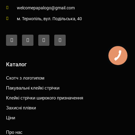
welcomepapalogo@gmail.com
м. Тернопiль, вул. Подiльська, 40
F
I
Y
T
a
n
o
i
c
s
u
k
e
t
t
t
b
a
u
o
o
g
b
k
o
r
e
Каталог
k
a
-
m
f
Скотч з логотипом
Пакувальні клейкі стрічки
Клейкі стрічки широкого призначення
Захисні плівки
Ціни
Про нас