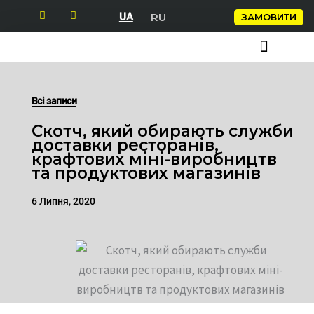
Перейти
RU
UA
ЗАМОВИТИ
до
вмісту
СКОТЧ З ЛОГОТИПОМ
ПАКУВАЛЬНІ КЛЕЙКІ СТРІЧКИ
КЛЕЙКІ СТРІЧКИ
Всі записи
Скотч, який обирають служби
доставки ресторанів,
крафтових міні-виробництв
та продуктових магазинів
6 Липня, 2020