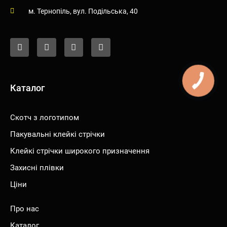
м. Тернопiль, вул. Подiльська, 40
F
I
Y
T
a
n
o
i
c
s
u
k
e
t
t
t
b
a
u
o
o
g
b
k
o
r
e
Каталог
k
a
-
m
f
Скотч з логотипом
Пакувальні клейкі стрічки
Клейкі стрічки широкого призначення
Захисні плівки
Ціни
Про нас
Каталог