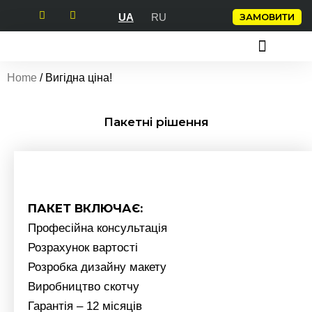
Перейти
ЗАМОВИТИ
UA
RU
до
вмісту
СКОТЧ З ЛОГОТИПОМ
ПАКУВАЛЬНІ КЛЕЙКІ СТРІЧКИ
КЛЕЙКІ СТРІЧКИ
Home
/ Вигідна ціна!
Пакетні рішення
ПАКЕТ ВКЛЮЧАЄ:
Професійна консультація
Розрахунок вартості
Розробка дизайну макету
Виробництво скотчу
Гарантія – 12 місяців