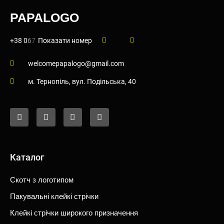
PAPALOGO
+38 0
6
7
Показати номер
welcomepapalogo@gmail.com
м. Тернопiль, вул. Подiльська, 40
F
I
Y
T
a
n
o
i
c
s
u
k
e
t
t
t
b
a
u
o
o
g
b
k
o
r
e
Каталог
k
a
-
m
f
Скотч з логотипом
Пакувальні клейкі стрічки
Клейкі стрічки широкого призначення