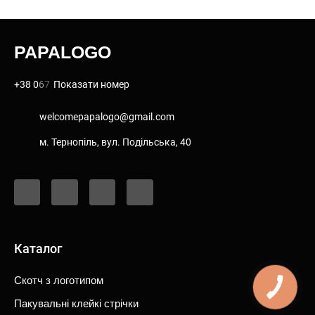
PAPALOGO
+38 0
6
7
Показати номер
welcomepapalogo@gmail.com
м. Тернопiль, вул. Подiльська, 40
F
I
Y
T
a
n
o
i
c
s
u
k
e
t
t
t
b
a
u
o
o
g
b
k
o
r
e
Каталог
k
a
-
m
f
Скотч з логотипом
Пакувальні клейкі стрічки