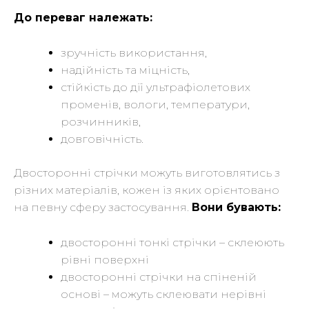
До переваг належать:
зручність використання,
надійність та міцність,
стійкість до дії ультрафіолетових
променів, вологи, температури,
розчинників,
довговічність.
Двосторонні стрічки можуть виготовлятись з
різних матеріалів, кожен із яких орієнтовано
на певну сферу застосування.
Вони бувають:
двосторонні тонкі стрічки – склеюють
рівні поверхні
двосторонні стрічки на спіненій
основі – можуть склеювати нерівні