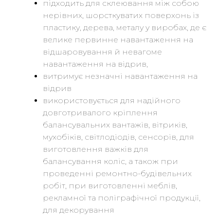
підходить для склеювання між собою
нерівних, шорсткуватих поверхонь із
пластику, дерева, металу у виробах, де є
велике первинне навантаження на
відшаровування й невагоме
навантаження на відрив,
витримує незначні навантаження на
відрив
використовується для надійного
довготривалого кріплення
балансувальних вантажів, вітриків,
мухобіків, світлодіодів, сенсорів, для
виготовлення важків для
балансування коліс, а також при
проведенні ремонтно-будівельних
робіт, при виготовленні меблів,
рекламної та поліграфічної продукції,
для декорування