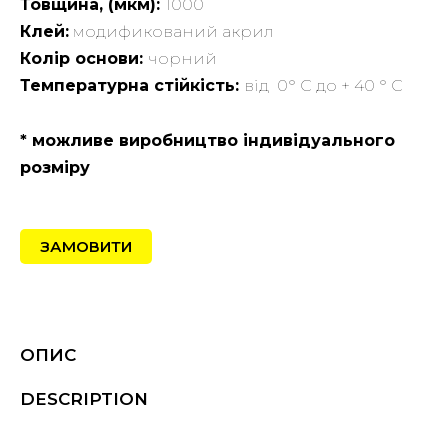
Товщина, (мкм):
1000
Клей:
модификований акрил
Колір основи:
чорний
Температурна стійкість:
від 0° C до + 40 ° C
* можливе виробництво індивідуального
розміру
ЗАМОВИТИ
ОПИС
DESCRIPTION