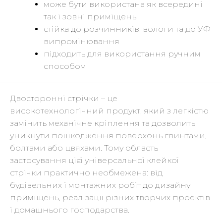
може бути використана як всередині
так і зовні приміщень
стійка до розчинників, вологи та до УФ
випромінювання
підходить для використання ручним
способом
Двосторонні стрічки – це
високотехнологічний продукт, який з легкістю
замінить механічне кріплення та дозволить
уникнути пошкодження поверхонь гвинтами,
болтами або цвяхами. Тому область
застосування цієї універсальної клейкої
стрічки практично необмежена: від
будівельних і монтажних робіт до дизайну
приміщень, реалізації різних творчих проектів
і домашнього господарства.