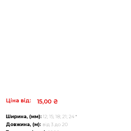
Ціна від:
15,00
₴
Ширина, (мм):
12; 15; 18; 21; 24 *
Довжина, (м):
від 3 до 20