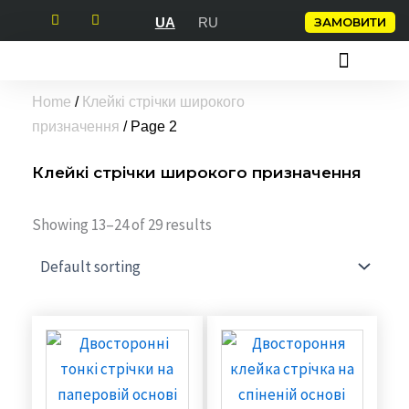
Перейти
ЗАМОВИТИ
UA
RU
до
вмісту
СКОТЧ З ЛОГОТИПОМ
ПАКУВАЛЬНІ КЛЕЙКІ СТРІЧКИ
КЛЕЙКІ СТРІЧКИ
Home
/
Клейкі стрічки широкого
призначення
/ Page 2
Клейкі стрічки широкого призначення
Showing 13–24 of 29 results