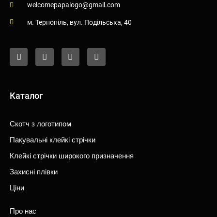
welcomepapalogo@gmail.com
м. Тернопiль, вул. Подiльська, 40
F
I
Y
T
a
n
o
i
c
s
u
k
e
t
t
t
b
a
u
o
o
g
b
k
o
r
e
Каталог
k
a
-
m
f
Скотч з логотипом
Пакувальні клейкі стрічки
Клейкі стрічки широкого призначення
Захисні плівки
Ціни
Про нас