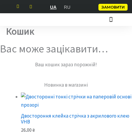
Перейти
ЗАМОВИТИ
UA
RU
до
вмісту
Кошик
СКОТЧ З ЛОГОТИПОМ
ПАКУВАЛЬНІ КЛЕЙКІ СТРІЧКИ
КЛЕЙКІ СТРІЧКИ
Вас може зацікавити…
Ваш кошик зараз порожній!
Новинка в магазині
Двостороння клейка стрічка з акрилового клею
VHB
26,00
₴