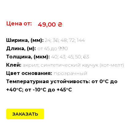
Цена от:
49,00
₴
Ширина, (мм):
24; 36; 48; 72; 144
Длина, (м):
от 45 до 990
Толщина, (мкм):
40; 43; 45; 50; 63
Клей:
акрил; синтетический каучук (хот-мелт)
Цвет основания:
прозрачный
Температурная устойчивость: от 0°C до
+40°C; от -10°C до +45°C
ЗАКАЗАТЬ