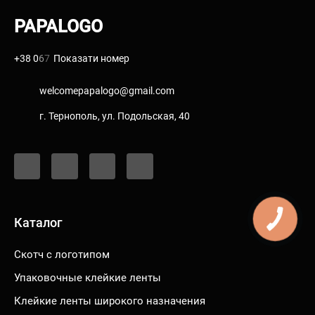
PAPALOGO
+38 0
6
7
Показати номер
welcomepapalogo@gmail.com
г. Тернополь, ул. Подольская, 40
F
I
Y
T
a
n
o
i
c
s
u
k
e
t
t
t
b
a
u
o
o
g
b
k
o
r
e
Каталог
k
a
-
m
f
Скотч c логотипом
Упаковочные клейкие ленты
Клейкие ленты широкого назначения