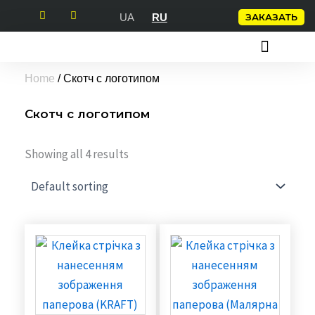
Перейти
ЗАКАЗАТЬ
UA
RU
к
содержимому
СКОТЧ С ЛОГОТИПОМ
УПАКОВОЧНЫЕ КЛЕЙКИЕ ЛЕНТЫ
КЛЕЙКИЕ ЛЕНТЫ
Home
/ Скотч с логотипом
Скотч с логотипом
Showing all 4 results