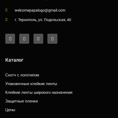
welcomepapalogo@gmail.com
г. Тернополь, ул. Подольская, 40
F
I
Y
T
a
n
o
i
c
s
u
k
e
t
t
t
b
a
u
o
o
g
b
k
o
r
e
Каталог
k
a
-
m
f
Скотч c логотипом
Упаковочные клейкие ленты
Клейкие ленты широкого назначения
Защитные пленки
Цены