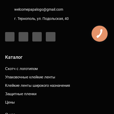
welcomepapalogo@gmail.com
г. Тернополь, ул. Подольская, 40
F
I
Y
T
a
n
o
i
c
s
u
k
e
t
t
t
b
a
u
o
o
g
b
k
o
r
e
Каталог
k
a
-
m
f
Скотч c логотипом
Упаковочные клейкие ленты
Клейкие ленты широкого назначения
Защитные пленки
Цены