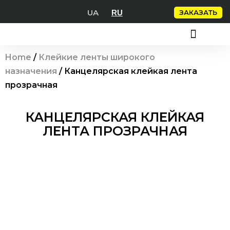
Перейти
UA
ЗАКАЗАТЬ
RU
к
содержимому
СКОТЧ С ЛОГОТИПОМ
УПАКОВОЧНЫЕ КЛЕЙКИЕ ЛЕНТЫ
КЛЕЙКИЕ ЛЕНТЫ
Home
/
Клейкие ленты широкого
назначения
/ Канцелярская клейкая лента
прозрачная
КАНЦЕЛЯРСКАЯ КЛЕЙКАЯ
ЛЕНТА ПРОЗРАЧНАЯ